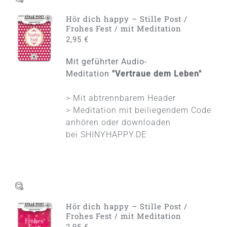
Hör dich happy – Stille Post /
IN DEN
Frohes Fest / mit Meditation
WARENKORB
2,95
€
/
DETAILS
Mit geführter Audio-
Meditation
"Vertraue dem Leben"
> Mit abtrennbarem Header
> Meditation mit beiliegendem Code
anhören oder downloaden
bei
SHINYHAPPY.DE
Hör dich happy – Stille Post /
IN DEN
Frohes Fest / mit Meditation
WARENKORB
2,95
€