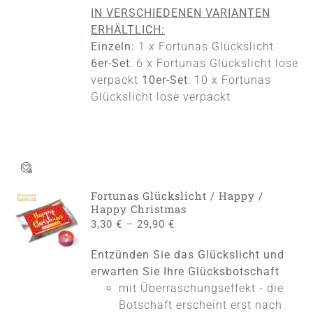
IN VERSCHIEDENEN VARIANTEN
ERHÄLTLICH:
Einzeln:
1 x Fortunas Glückslicht
6er-Set
: 6 x Fortunas Glückslicht lose
verpackt
10er-Set
: 10 x Fortunas
Glückslicht lose verpackt
Fortunas Glückslicht / Happy /
AUSFÜHRUNG
Happy Christmas
WÄHLEN
–
3,30
€
29,90
€
DIESES
/
PRODUKT
DETAILS
Entzünden Sie das Glückslicht und
WEIST
MEHRERE
erwarten Sie Ihre Glücksbotschaft
VARIANTEN
mit Überraschungseffekt - die
AUF.
Botschaft erscheint erst nach
DIE