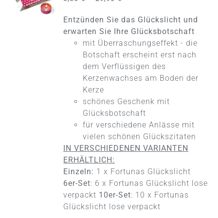
DIESES
/
PRODUKT
DETAILS
Entzünden Sie das Glückslicht und
WEIST
MEHRERE
erwarten Sie Ihre Glücksbotschaft
VARIANTEN
mit Überraschungseffekt - die
AUF.
Botschaft erscheint erst nach
DIE
dem Verflüssigen des
OPTIONEN
KÖNNEN
Kerzenwachses am Boden der
AUF
Kerze
DER
schönes Geschenk mit
PRODUKTSEITE
Glücksbotschaft
GEWÄHLT
WERDEN
für verschiedene Anlässe mit
vielen schönen Glückszitaten
IN VERSCHIEDENEN VARIANTEN
ERHÄLTLICH:
Einzeln:
1 x Fortunas Glückslicht
6er-Set
: 6 x Fortunas Glückslicht lose
verpackt
10er-Set
: 10 x Fortunas
Glückslicht lose verpackt