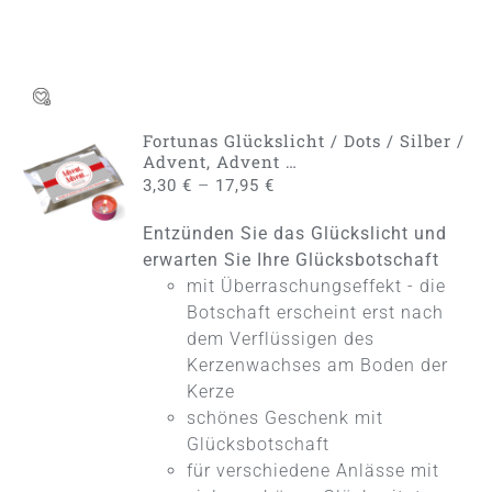
Fortunas Glückslicht / Dots / Silber /
AUSFÜHRUNG
Advent, Advent …
WÄHLEN
–
3,30
€
17,95
€
DIESES
/
PRODUKT
DETAILS
Entzünden Sie das Glückslicht und
WEIST
MEHRERE
erwarten Sie Ihre Glücksbotschaft
VARIANTEN
mit Überraschungseffekt - die
AUF.
Botschaft erscheint erst nach
DIE
dem Verflüssigen des
OPTIONEN
KÖNNEN
Kerzenwachses am Boden der
AUF
Kerze
DER
schönes Geschenk mit
PRODUKTSEITE
Glücksbotschaft
GEWÄHLT
WERDEN
für verschiedene Anlässe mit