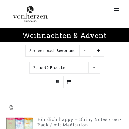
Zum
Inhalt
springen
Weihnachten & Advent
Sortieren nach
Bewertung
Zeige
90 Produkte
Hör dich happy – Shiny Notes / 6er-
IN DEN
Pack / mit Meditation
WARENKORB