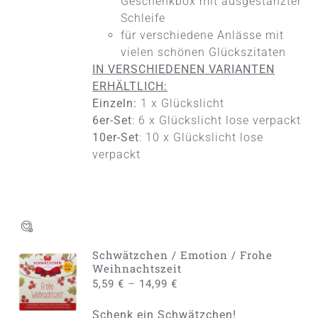
Geschenkbox mit ausgestanzter
Schleife
für verschiedene Anlässe mit
vielen schönen Glückszitaten
IN VERSCHIEDENEN VARIANTEN
ERHÄLTLICH:
Einzeln:
1 x Glückslicht
6er-Set
: 6 x Glückslicht lose verpackt
10er-Set
: 10 x Glückslicht lose
verpackt
Schwätzchen / Emotion / Frohe
AUSFÜHRUNG
Weihnachtszeit
WÄHLEN
–
5,59
€
14,99
€
DIESES
/
PRODUKT
DETAILS
Schenk ein Schwätzchen!
WEIST