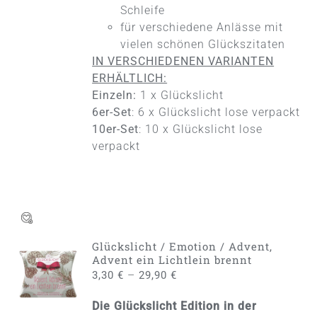
Schleife
für verschiedene Anlässe mit
vielen schönen Glückszitaten
IN VERSCHIEDENEN VARIANTEN
ERHÄLTLICH:
Einzeln:
1 x Glückslicht
6er-Set
: 6 x Glückslicht lose verpackt
10er-Set
: 10 x Glückslicht lose
verpackt
Glückslicht / Emotion / Advent,
AUSFÜHRUNG
Advent ein Lichtlein brennt
WÄHLEN
–
3,30
€
29,90
€
DIESES
/
PRODUKT
DETAILS
Die Glückslicht Edition in der
WEIST