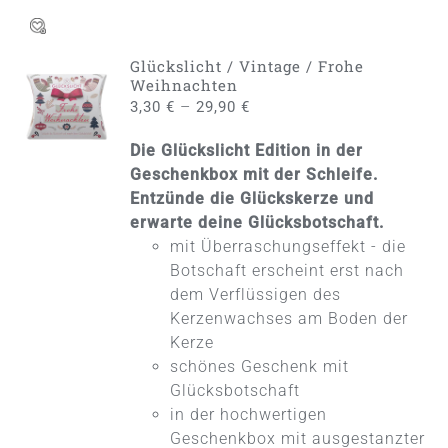
Glückslicht / Vintage / Frohe
AUSFÜHRUNG
Weihnachten
WÄHLEN
–
3,30
€
29,90
€
DIESES
/
PRODUKT
DETAILS
Die Glückslicht Edition in der
WEIST
MEHRERE
Geschenkbox mit der Schleife.
VARIANTEN
Entzünde die Glückskerze und
AUF.
erwarte deine Glücksbotschaft.
DIE
mit Überraschungseffekt - die
OPTIONEN
KÖNNEN
Botschaft erscheint erst nach
AUF
dem Verflüssigen des
DER
Kerzenwachses am Boden der
PRODUKTSEITE
Kerze
GEWÄHLT
WERDEN
schönes Geschenk mit
Glücksbotschaft
in der hochwertigen
Geschenkbox mit ausgestanzter