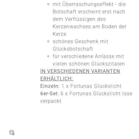
VARIANTEN
mit Überraschungseffekt - die
AUF.
Botschaft erscheint erst nach
DIE
dem Verflüssigen des
OPTIONEN
KÖNNEN
Kerzenwachses am Boden der
AUF
Kerze
DER
schönes Geschenk mit
PRODUKTSEITE
Glücksbotschaft
GEWÄHLT
WERDEN
für verschiedene Anlässe mit
vielen schönen Glückszitaten
IN VERSCHIEDENEN VARIANTEN
ERHÄLTLICH:
Einzeln:
1 x Fortunas Glückslicht
6er-Set
: 6 x Fortunas Glückslicht lose
verpackt