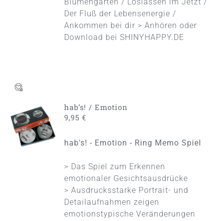
Blumengarten / Loslassen im Jetzt /
Der Fluß der Lebensenergie /
Ankommen bei dir > Anhören oder
Download bei
SHINYHAPPY.DE
hab’s! / Emotion
IN DEN
9,95
€
WARENKORB
/
hab's! - Emotion - Ring Memo Spiel
DETAILS
> Das Spiel zum Erkennen
emotionaler Gesichtsausdrücke
> Ausdrucksstarke Portrait- und
Detailaufnahmen zeigen
emotionstypische Veränderungen