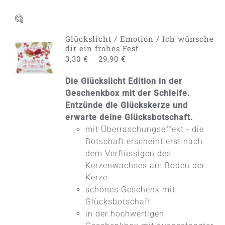
Glückslicht / Emotion / Ich wünsche
AUSFÜHRUNG
dir ein frohes Fest
WÄHLEN
–
3,30
€
29,90
€
DIESES
/
PRODUKT
DETAILS
Die Glückslicht Edition in der
WEIST
MEHRERE
Geschenkbox mit der Schleife.
VARIANTEN
Entzünde die Glückskerze und
AUF.
erwarte deine Glücksbotschaft.
DIE
mit Überraschungseffekt - die
OPTIONEN
KÖNNEN
Botschaft erscheint erst nach
AUF
dem Verflüssigen des
DER
Kerzenwachses am Boden der
PRODUKTSEITE
Kerze
GEWÄHLT
WERDEN
schönes Geschenk mit
Glücksbotschaft
in der hochwertigen