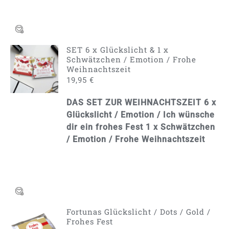
SET 6 x Glückslicht & 1 x
IN DEN
Schwätzchen / Emotion / Frohe
WARENKORB
Weihnachtszeit
/
19,95
€
DETAILS
DAS SET ZUR WEIHNACHTSZEIT
6 x
Glückslicht / Emotion / Ich wünsche
dir ein frohes Fest
1 x Schwätzchen
/ Emotion / Frohe Weihnachtszeit
Fortunas Glückslicht / Dots / Gold /
AUSFÜHRUNG
Frohes Fest
WÄHLEN