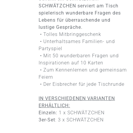
MEHRERE
SCHWÄTZCHEN serviert am Tisch
VARIANTEN
spielerisch wunderbare Fragen des
AUF.
Lebens für überraschende und
DIE
lustige Gespräche.
OPTIONEN
KÖNNEN
• Tolles Mitbringgeschenk
AUF
• Unterhaltsames Familien- und
DER
Partyspiel
PRODUKTSEITE
• Mit 50 wunderbaren Fragen und
GEWÄHLT
WERDEN
Inspirationen auf 10 Karten
• Zum Kennenlernen und gemeinsam
Feiern
• Der Eisbrecher für jede Tischrunde
IN VERSCHIEDENEN VARIANTEN
ERHÄLTLICH:
Einzeln:
1 x SCHWÄTZCHEN
3er-Set
: 3 x SCHWÄTZCHEN