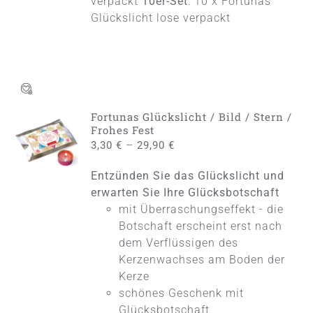
verpackt
10er-Set
: 10 x Fortunas
Glückslicht lose verpackt
Fortunas Glückslicht / Bild / Stern /
AUSFÜHRUNG
Frohes Fest
WÄHLEN
–
3,30
€
29,90
€
DIESES
/
PRODUKT
DETAILS
Entzünden Sie das Glückslicht und
WEIST
MEHRERE
erwarten Sie Ihre Glücksbotschaft
VARIANTEN
mit Überraschungseffekt - die
AUF.
Botschaft erscheint erst nach
DIE
dem Verflüssigen des
OPTIONEN
KÖNNEN
Kerzenwachses am Boden der
AUF
Kerze
DER
schönes Geschenk mit
PRODUKTSEITE
Glücksbotschaft
GEWÄHLT