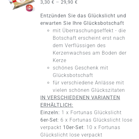
–
3,30
€
29,90
€
DIESES
/
PRODUKT
DETAILS
Entzünden Sie das Glückslicht und
WEIST
MEHRERE
erwarten Sie Ihre Glücksbotschaft
VARIANTEN
mit Überraschungseffekt - die
AUF.
Botschaft erscheint erst nach
DIE
dem Verflüssigen des
OPTIONEN
KÖNNEN
Kerzenwachses am Boden der
AUF
Kerze
DER
schönes Geschenk mit
PRODUKTSEITE
Glücksbotschaft
GEWÄHLT
WERDEN
für verschiedene Anlässe mit
vielen schönen Glückszitaten
IN VERSCHIEDENEN VARIANTEN
ERHÄLTLICH:
Einzeln:
1 x Fortunas Glückslicht
6er-Set
: 6 x Fortunas Glückslicht lose
verpackt
10er-Set
: 10 x Fortunas
Glückslicht lose verpackt