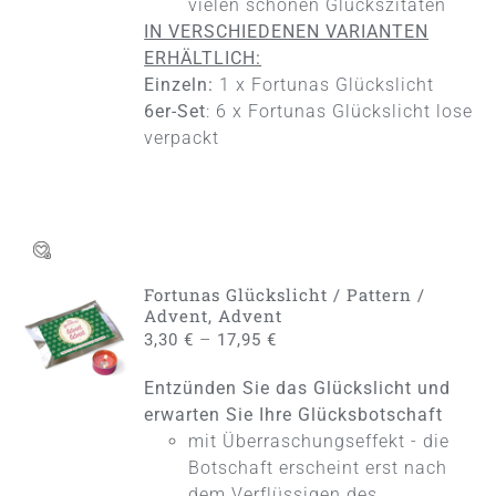
vielen schönen Glückszitaten
IN VERSCHIEDENEN VARIANTEN
ERHÄLTLICH:
Einzeln:
1 x Fortunas Glückslicht
6er-Set
: 6 x Fortunas Glückslicht lose
verpackt
Fortunas Glückslicht / Pattern /
AUSFÜHRUNG
Advent, Advent
WÄHLEN
–
3,30
€
17,95
€
DIESES
/
PRODUKT
DETAILS
Entzünden Sie das Glückslicht und
WEIST
MEHRERE
erwarten Sie Ihre Glücksbotschaft
VARIANTEN
mit Überraschungseffekt - die
AUF.
Botschaft erscheint erst nach
DIE
dem Verflüssigen des