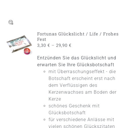
Fortunas Glückslicht / Life / Frohes
AUSFÜHRUNG
Fest
WÄHLEN
–
3,30
€
29,90
€
DIESES
/
PRODUKT
DETAILS
Entzünden Sie das Glückslicht und
WEIST
MEHRERE
erwarten Sie Ihre Glücksbotschaft
VARIANTEN
mit Überraschungseffekt - die
AUF.
Botschaft erscheint erst nach
DIE
dem Verflüssigen des
OPTIONEN
KÖNNEN
Kerzenwachses am Boden der
AUF
Kerze
DER
schönes Geschenk mit
PRODUKTSEITE
Glücksbotschaft
GEWÄHLT
WERDEN
für verschiedene Anlässe mit
vielen schönen Glückszitaten