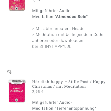
/
DETAILS
Mit geführter Audio-
Meditation
"Atmendes Sein"
> Mit abtrennbarem Header
> Meditation mit beiliegendem Code
anhören oder downloaden
bei
SHINYHAPPY.DE
Hör dich happy – Stille Post / Happy
IN DEN
Christmas / mit Meditation
WARENKORB
2,95
€
/
DETAILS
Mit geführter Audio-
Meditation
"Tiefenentspannung"