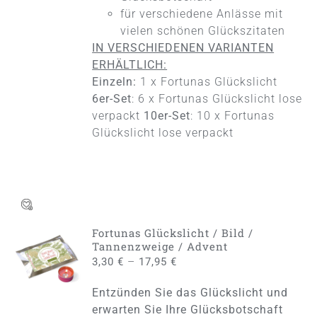
WERDEN
für verschiedene Anlässe mit
vielen schönen Glückszitaten
IN VERSCHIEDENEN VARIANTEN
ERHÄLTLICH:
Einzeln:
1 x Fortunas Glückslicht
6er-Set
: 6 x Fortunas Glückslicht lose
verpackt
10er-Set
: 10 x Fortunas
Glückslicht lose verpackt
Fortunas Glückslicht / Bild /
AUSFÜHRUNG
Tannenzweige / Advent
WÄHLEN
–
3,30
€
17,95
€
DIESES
/
PRODUKT
DETAILS
Entzünden Sie das Glückslicht und
WEIST
MEHRERE
erwarten Sie Ihre Glücksbotschaft