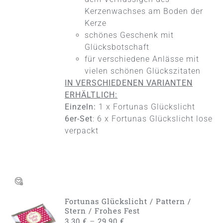
OPTIONEN
KÖNNEN
Kerzenwachses am Boden der
AUF
Kerze
DER
schönes Geschenk mit
PRODUKTSEITE
Glücksbotschaft
GEWÄHLT
WERDEN
für verschiedene Anlässe mit
vielen schönen Glückszitaten
IN VERSCHIEDENEN VARIANTEN
ERHÄLTLICH:
Einzeln:
1 x Fortunas Glückslicht
6er-Set
: 6 x Fortunas Glückslicht lose
verpackt
Fortunas Glückslicht / Pattern /
AUSFÜHRUNG
Stern / Frohes Fest
WÄHLEN
–
3,30
€
29,90
€