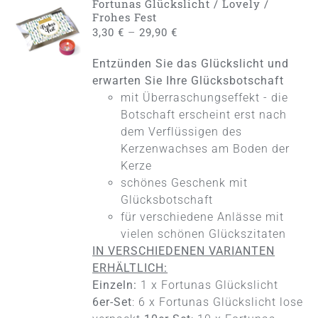
Fortunas Glückslicht / Lovely /
AUSFÜHRUNG
Frohes Fest
WÄHLEN
–
3,30
€
29,90
€
DIESES
/
PRODUKT
DETAILS
Entzünden Sie das Glückslicht und
WEIST
MEHRERE
erwarten Sie Ihre Glücksbotschaft
VARIANTEN
mit Überraschungseffekt - die
AUF.
Botschaft erscheint erst nach
DIE
dem Verflüssigen des
OPTIONEN
KÖNNEN
Kerzenwachses am Boden der
AUF
Kerze
DER
schönes Geschenk mit
PRODUKTSEITE
Glücksbotschaft
GEWÄHLT
WERDEN
für verschiedene Anlässe mit
vielen schönen Glückszitaten
IN VERSCHIEDENEN VARIANTEN
ERHÄLTLICH:
Einzeln:
1 x Fortunas Glückslicht
6er-Set
: 6 x Fortunas Glückslicht lose