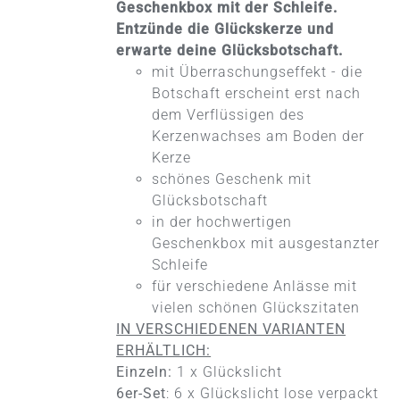
MEHRERE
Geschenkbox mit der Schleife.
VARIANTEN
Entzünde die Glückskerze und
AUF.
erwarte deine Glücksbotschaft.
DIE
mit Überraschungseffekt - die
OPTIONEN
KÖNNEN
Botschaft erscheint erst nach
AUF
dem Verflüssigen des
DER
Kerzenwachses am Boden der
PRODUKTSEITE
Kerze
GEWÄHLT
WERDEN
schönes Geschenk mit
Glücksbotschaft
in der hochwertigen
Geschenkbox mit ausgestanzter
Schleife
für verschiedene Anlässe mit
vielen schönen Glückszitaten
IN VERSCHIEDENEN VARIANTEN
ERHÄLTLICH:
Einzeln:
1 x Glückslicht
6er-Set
: 6 x Glückslicht lose verpackt