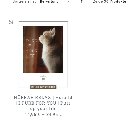
Sortieren nach
Bewertung
Zeige
30 Produkte
DIESES
AUSFÜHRUNG WÄHLEN
/
PRODUKT
QUICK VIEW
WEIST
MEHRERE
VARIANTEN
AUF.
DIE
OPTIONEN
KÖNNEN
HÖRBAR RELAX | Hörbild
AUF
| I PURR FOR YOU | Purr
DER
up your life
PRODUKTSEITE
–
14,95
€
34,95
€
GEWÄHLT
WERDEN