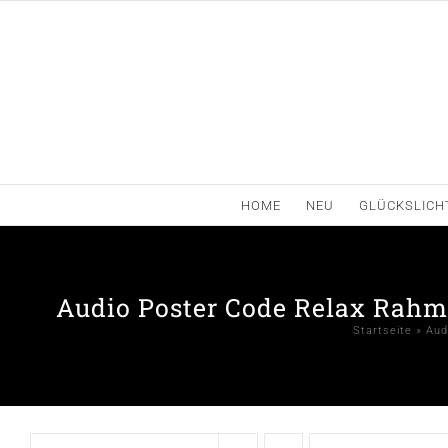
Zum
Inhalt
springen
HOME
NEU
GLÜCKSLICH
Audio Poster Code Relax Rahm
Startseite
»
Aud