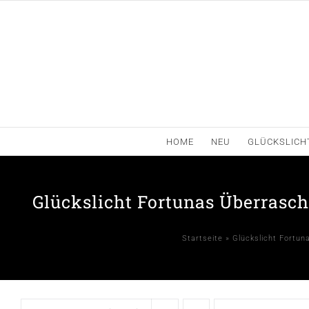
Zum
Inhalt
springen
HOME
NEU
GLÜCKSLICH
Glückslicht Fortunas Überrasc
Startseite
»
Glückslicht Fortun