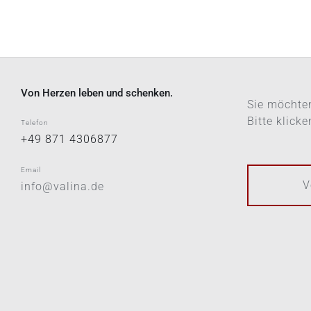
PRODUKTSEITE
GEWÄHLT
WERDEN
Von Herzen leben und schenken.
Sie möchten
Bitte klick
Telefon
+49 871 4306877
Email
V
info@valina.de