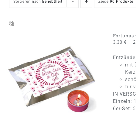
Sortieren nach
Beliebtheit
Zeige
90 Produkte
Fortunas 
–
3,30
€
2
Entzünden
mit 
Kerz
DIESES
AUSFÜHRUNG WÄHLEN
/
QUICK
schö
PRODUKT
VIEW
für 
WEIST
MEHRERE
IN VERS
VARIANTEN
Einzeln:
1
AUF.
6er-Set
: 
DIE
OPTIONEN
KÖNNEN
AUF
DER