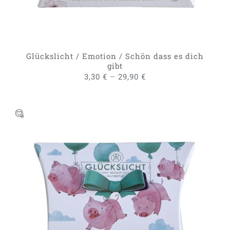
OPTIONEN
KÖNNEN
AUF
DER
PRODUKTSEITE
GEWÄHLT
Glückslicht / Emotion / Schön dass es dich
WERDEN
gibt
–
3,30
€
29,90
€
DIESES
AUSFÜHRUNG WÄHLEN
/
PRODUKT
DETAILS
WEIST