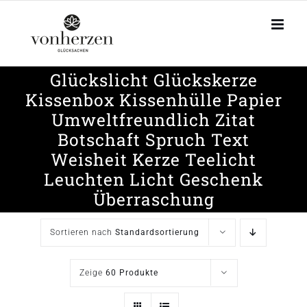
Zum
Inhalt
springen
Glückslicht Glückskerze
Kissenbox Kissenhülle Papier
Umweltfreundlich Zitat
Botschaft Spruch Text
Weisheit Kerze Teelicht
Leuchten Licht Geschenk
Überraschung
Sortieren nach
Standardsortierung
Zeige
60 Produkte