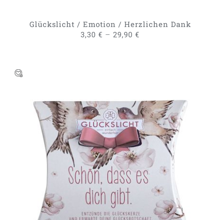
DER
PRODUKTSEITE
GEWÄHLT
Glückslicht / Emotion / Herzlichen Dank
WERDEN
–
3,30
€
29,90
€
DIESES
AUSFÜHRUNG WÄHLEN
/
PRODUKT
DETAILS
WEIST
MEHRERE
VARIANTEN
AUF.
DIE