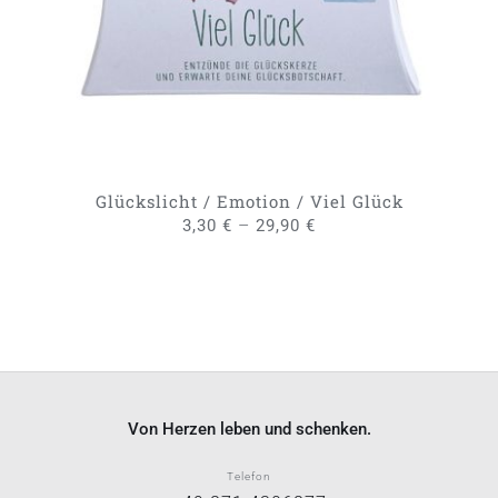
MEHRERE
VARIANTEN
AUF.
DIE
OPTIONEN
KÖNNEN
AUF
DER
PRODUKTSEITE
GEWÄHLT
Glückslicht / Emotion / Viel Glück
WERDEN
–
3,30
€
29,90
€
Von Herzen leben und schenken.
Telefon