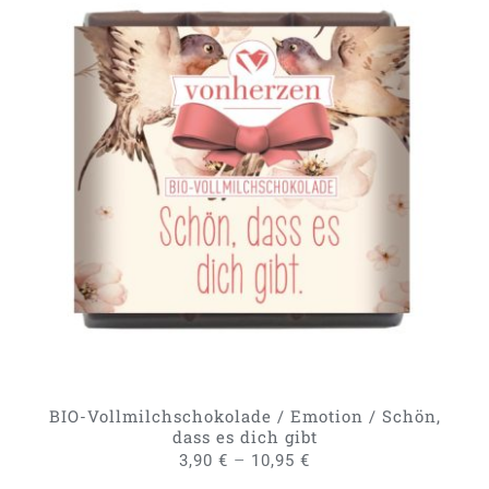
DIESES
AUSFÜHRUNG WÄHLEN
/
PRODUKT
DETAILS
WEIST
MEHRERE
VARIANTEN
AUF.
DIE
OPTIONEN
KÖNNEN
AUF
DER
PRODUKTSEITE
GEWÄHLT
BIO-Vollmilchschokolade / Emotion / Schön,
WERDEN
dass es dich gibt
–
3,90
€
10,95
€