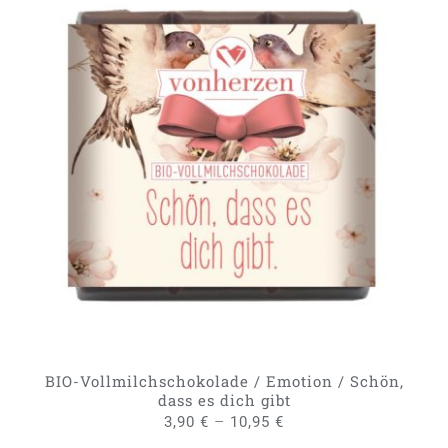
DIESES
AUSFÜHRUNG WÄHLEN
/
PRODUKT
DETAILS
WEIST
MEHRERE
VARIANTEN
AUF.
DIE
OPTIONEN
KÖNNEN
AUF
DER
PRODUKTSEITE
GEWÄHLT
BIO-Vollmilchschokolade / Emotion / Schön,
WERDEN
dass es dich gibt
–
3,90
€
10,95
€