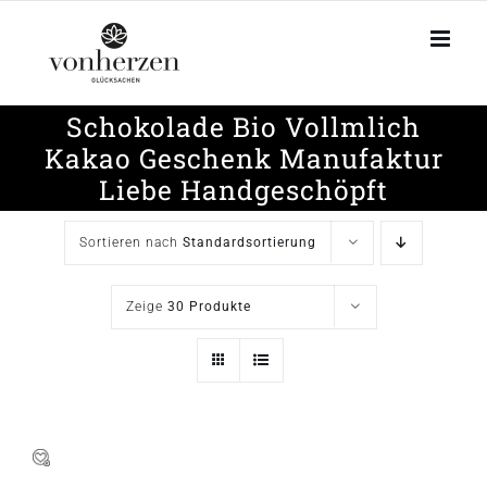
Zum
Inhalt
springen
Schokolade Bio Vollmlich
Kakao Geschenk Manufaktur
Liebe Handgeschöpft
Sortieren nach
Standardsortierung
Zeige
30 Produkte