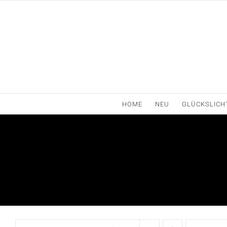
Zum
Inhalt
springen
HOME
NEU
GLÜCKSLICH