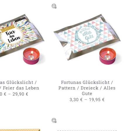
DIESES
DIESES
RUNG WÄHLEN
/
AUSFÜHRUNG WÄHLEN
/
PRODUKT
PRODUKT
QUICK VIEW
QUICK VIEW
WEIST
WEIST
MEHRERE
MEHRERE
VARIANTEN
VARIANTE
AUF.
AUF.
DIE
DIE
OPTIONEN
OPTIONE
KÖNNEN
KÖNNEN
as Glückslicht /
Fortunas Glückslicht /
AUF
AUF
/ Feier das Leben
Pattern / Dreieck / Alles
DER
DER
Gute
–
30
€
29,90
€
PRODUKTSEITE
PRODUKTS
–
3,30
€
19,95
€
GEWÄHLT
GEWÄHLT
WERDEN
WERDEN