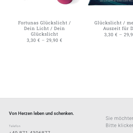
AUF.
DIE
OPTIONEN
KÖNNEN
Fortunas Glückslicht /
Glückslicht / me
AUF
Dein Licht / Dein
Auszeit für 
DER
Glückslicht
–
3,30
€
29,
PRODUKTSEITE
–
3,30
€
29,90
€
GEWÄHLT
WERDEN
Von Herzen leben und schenken.
Sie möchten
Bitte klick
Telefon