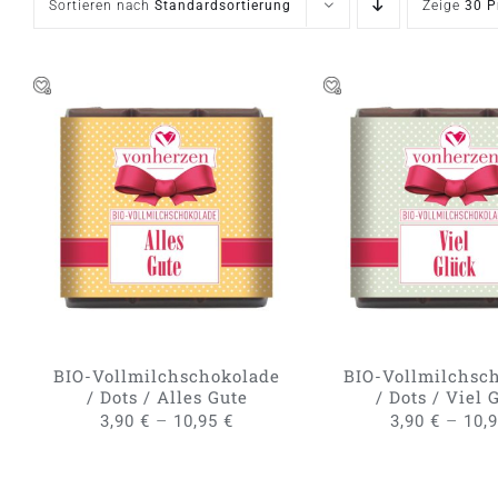
Sortieren nach
Standardsortierung
Zeige
30 P
DIESES
AUSFÜHRUNG WÄHLEN
/
AUSFÜHRUNG WÄH
PRODUKT
QUICK VIEW
QUICK VIE
WEIST
MEHRERE
VARIANTEN
AUF.
DIE
OPTIONEN
KÖNNEN
BIO-Vollmilchschokolade
BIO-Vollmilchsc
AUF
/ Dots / Alles Gute
/ Dots / Viel 
DER
–
–
3,90
€
10,95
€
3,90
€
10,
PRODUKTSEITE
GEWÄHLT
WERDEN