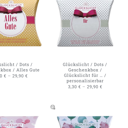
DIESES
DIESES
RUNG WÄHLEN
/
AUSFÜHRUNG WÄHLEN
/
PRODUKT
PRODUKT
QUICK VIEW
QUICK VIEW
WEIST
WEIST
MEHRERE
MEHRERE
VARIANTEN
VARIANTE
AUF.
AUF.
DIE
DIE
OPTIONEN
OPTIONE
KÖNNEN
KÖNNEN
slicht / Dots /
Glückslicht / Dots /
AUF
AUF
kbox / Alles Gute
Geschenkbox /
DER
DER
Glückslicht für … /
–
30
€
29,90
€
PRODUKTSEITE
PRODUKTS
personalisierbar
GEWÄHLT
GEWÄHLT
–
3,30
€
29,90
€
WERDEN
WERDEN