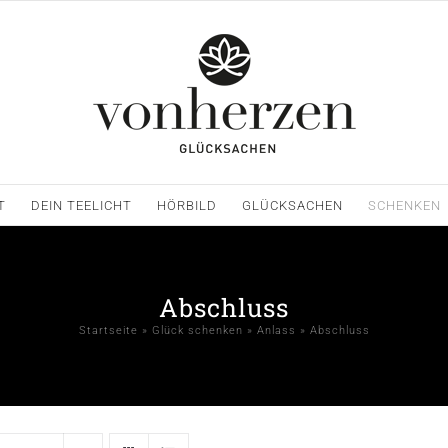
T
DEIN TEELICHT
HÖRBILD
GLÜCKSACHEN
SCHENKEN
Abschluss
Startseite
»
Glück schenken
»
Anlass
»
Abschluss