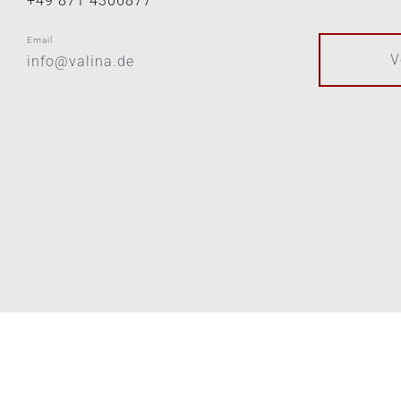
+49 871 4306877
Email
V
info@valina.de