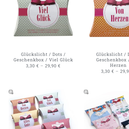
DIESES
AUSFÜHRUNG WÄHLEN
/
AUSFÜHRUNG WÄH
PRODUKT
QUICK VIEW
QUICK VIE
WEIST
MEHRERE
VARIANTEN
AUF.
DIE
OPTIONEN
KÖNNEN
Glückslicht / Dots /
Glückslicht / 
AUF
Geschenkbox / Viel Glück
Geschenkbox 
DER
Herzen
–
3,30
€
29,90
€
PRODUKTSEITE
–
3,30
€
29,
GEWÄHLT
WERDEN
IN DEN WARENKORB
/
IN DEN WARENKO
QUICK VIEW
QUICK VIE