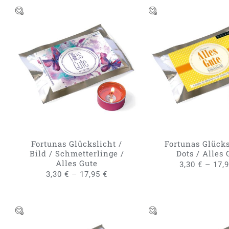
DIESES
AUSFÜHRUNG WÄHLEN
/
AUSFÜHRUNG WÄH
PRODUKT
QUICK VIEW
QUICK VIE
WEIST
MEHRERE
VARIANTEN
AUF.
DIE
OPTIONEN
KÖNNEN
Fortunas Glückslicht /
Fortunas Glücks
AUF
Bild / Schmetterlinge /
Dots / Alles 
DER
Alles Gute
–
3,30
€
17,
PRODUKTSEITE
–
3,30
€
17,95
€
GEWÄHLT
WERDEN