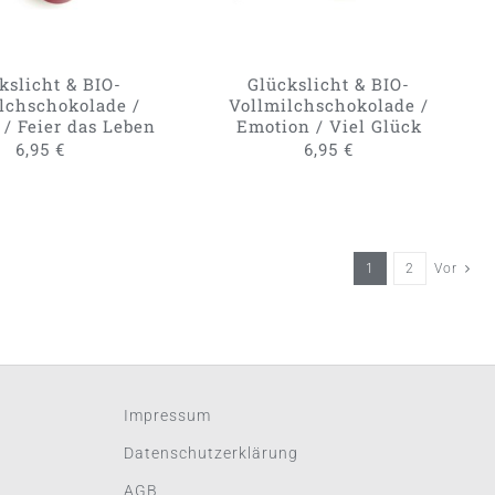
kslicht & BIO-
Glückslicht & BIO-
lchschokolade /
Vollmilchschokolade /
/ Feier das Leben
Emotion / Viel Glück
6,95
€
6,95
€
1
2
Vor
Impressum
Datenschutzerklärung
AGB