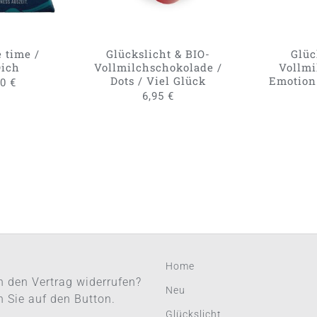
AUF.
DIE
OPTIONEN
KÖNNEN
 time /
Glückslicht & BIO-
Glüc
AUF
Dich
Vollmilchschokolade /
Vollmi
DER
Dots / Viel Glück
Emotion 
90
€
PRODUKTSEITE
6,95
€
GEWÄHLT
WERDEN
Home
 den Vertrag widerrufen?
Neu
en Sie auf den Button.
Glückslicht