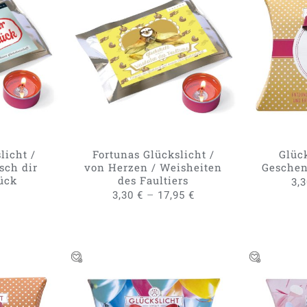
DIESES
RB
/
AUSFÜHRUNG WÄHLEN
/
AUSFÜH
PRODUKT
W
QUICK VIEW
WEIST
MEHRERE
VARIANTEN
AUF.
DIE
OPTIONEN
KÖNNEN
licht /
Fortunas Glückslicht /
Glück
AUF
sch dir
von Herzen / Weisheiten
Geschen
DER
lück
des Faultiers
3,
PRODUKTSEITE
–
3,30
€
17,95
€
GEWÄHLT
WERDEN