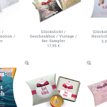
 /
Glückslicht /
Glücksl
motion /
Geschenkbox / Vintage /
Herzlic
er
6er-Sampler
3,
17,95
€
DIESES
LEN
/
IN DEN WARENKORB
/
IN DE
PRODUKT
W
QUICK VIEW
WEIST
MEHRERE
VARIANTEN