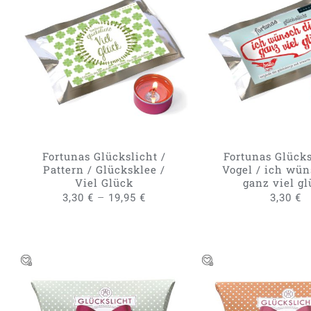
DIESES
AUSFÜHRUNG WÄHLEN
/
IN DEN WARENKO
PRODUKT
QUICK VIEW
QUICK VIE
WEIST
MEHRERE
VARIANTEN
AUF.
DIE
OPTIONEN
KÖNNEN
Fortunas Glückslicht /
Fortunas Glücks
AUF
Pattern / Glücksklee /
Vogel / ich wün
DER
Viel Glück
ganz viel g
PRODUKTSEITE
–
3,30
€
19,95
€
3,30
€
GEWÄHLT
WERDEN