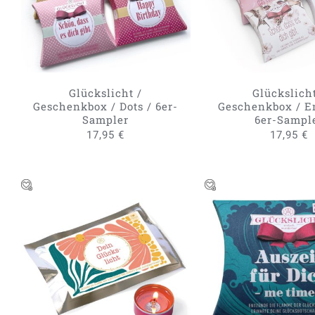
Glückslicht /
Glückslicht
Geschenkbox / Dots / 6er-
Geschenkbox / E
Sampler
6er-Sampl
17,95
€
17,95
€
DIESES
AUSFÜHRUNG WÄHLEN
/
AUSFÜHRUNG WÄH
PRODUKT
QUICK VIEW
QUICK VIE
WEIST
MEHRERE
VARIANTEN