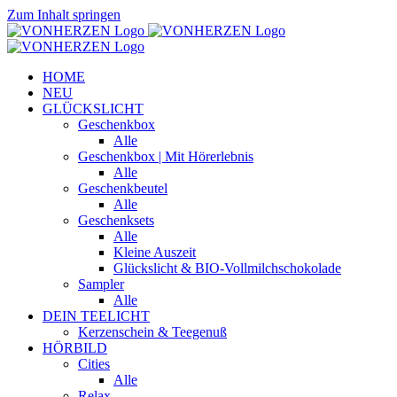
Zum Inhalt springen
HOME
NEU
GLÜCKSLICHT
Geschenkbox
Alle
Geschenkbox | Mit Hörerlebnis
Alle
Geschenkbeutel
Alle
Geschenksets
Alle
Kleine Auszeit
Glückslicht & BIO-Vollmilchschokolade
Sampler
Alle
DEIN TEELICHT
Kerzenschein & Teegenuß
HÖRBILD
Cities
Alle
Relax