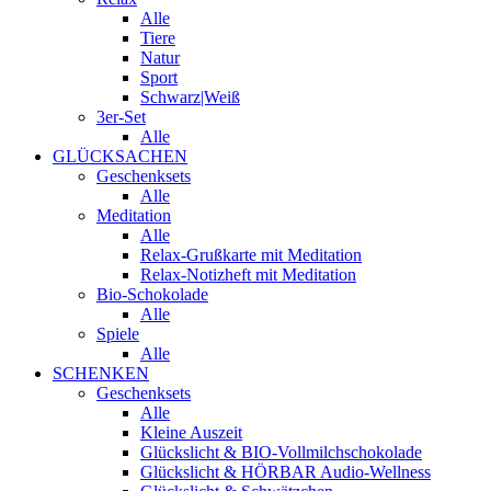
Alle
Tiere
Natur
Sport
Schwarz|Weiß
3er-Set
Alle
GLÜCKSACHEN
Geschenksets
Alle
Meditation
Alle
Relax-Grußkarte mit Meditation
Relax-Notizheft mit Meditation
Bio-Schokolade
Alle
Spiele
Alle
SCHENKEN
Geschenksets
Alle
Kleine Auszeit
Glückslicht & BIO-Vollmilchschokolade
Glückslicht & HÖRBAR Audio-Wellness