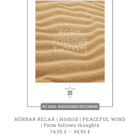
DIESES
AUSFÜHRUNG WÄHLEN
/
PRODUKT
DETAILS
WEIST
MEHRERE
VARIANTEN
AUF.
DIE
OPTIONEN
KÖNNEN
AUF
DER
PRODUKTSEITE
GEWÄHLT
HÖRBAR RELAX | Hörbild | PEACEFUL WIND
WERDEN
| Form follows thoughts
–
14,95
€
34,95
€