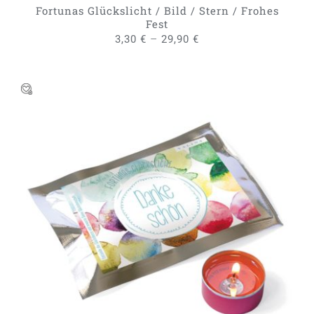
GEWÄHLT
Fortunas Glückslicht / Bild / Stern / Frohes
WERDEN
Fest
–
3,30
€
29,90
€
DIESES
AUSFÜHRUNG WÄHLEN
/
PRODUKT
DETAILS
WEIST
MEHRERE
VARIANTEN
AUF.
DIE
OPTIONEN