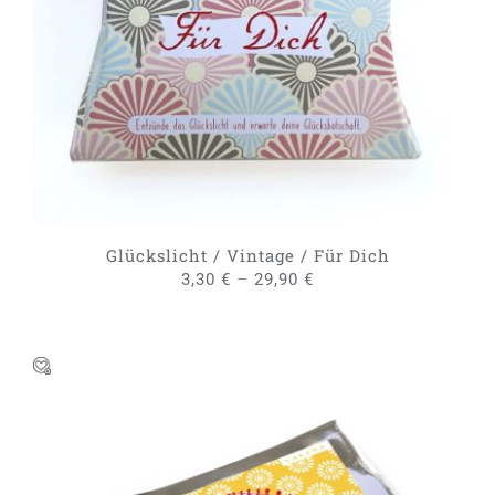
AUSFÜHRUNG WÄHLEN
/
PRODUKT
DETAILS
WEIST
MEHRERE
VARIANTEN
AUF.
DIE
OPTIONEN
KÖNNEN
AUF
DER
PRODUKTSEITE
GEWÄHLT
Glückslicht / Vintage / Für Dich
WERDEN
–
3,30
€
29,90
€