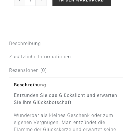
IN DEN WARENKORB
Fortunas
Glückslicht
/
Lovely
/
Frohes
Beschreibung
Fest
Menge
Zusätzliche Informationen
Rezensionen (0)
Beschreibung
Entzünden Sie das Glückslicht und erwarten
Sie Ihre Glücksbotschaft
Wunderbar als kleines Geschenk oder zum
eigenen Vergnügen. Man entzündet die
Flamme der Glückskerze und erwartet seine