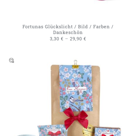
KÖNNEN
AUF
DER
PRODUKTSEITE
GEWÄHLT
Fortunas Glückslicht / Bild / Farben /
WERDEN
Dankeschön
–
3,30
€
29,90
€
IN DEN WARENKORB
/
DETAILS