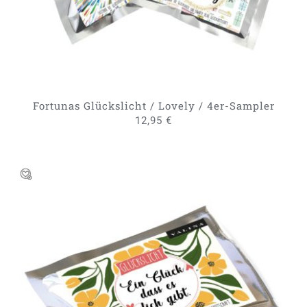
Fortunas Glückslicht / Lovely / 4er-Sampler
12,95
€
DIESES
AUSFÜHRUNG WÄHLEN
/