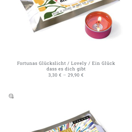
PRODUKT
DETAILS
WEIST
MEHRERE
VARIANTEN
AUF.
DIE
OPTIONEN
KÖNNEN
AUF
DER
PRODUKTSEITE
GEWÄHLT
Fortunas Glückslicht / Lovely / Ein Glück
WERDEN
dass es dich gibt
–
3,30
€
29,90
€