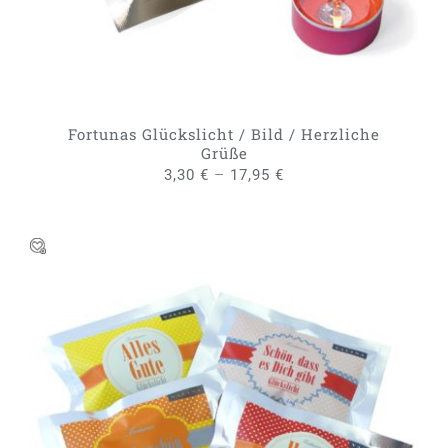
DIE
OPTIONEN
KÖNNEN
AUF
DER
PRODUKTSEITE
GEWÄHLT
Fortunas Glückslicht / Bild / Herzliche
WERDEN
Grüße
–
3,30
€
17,95
€
IN DEN WARENKORB
/
DETAILS