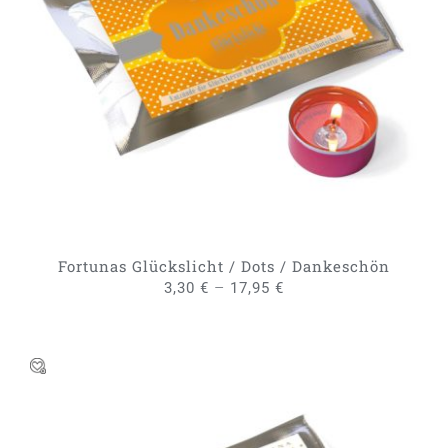
DIESES
AUSFÜHRUNG WÄHLEN
/
PRODUKT
DETAILS
WEIST
MEHRERE
VARIANTEN
AUF.
DIE
OPTIONEN
KÖNNEN
AUF
DER
PRODUKTSEITE
GEWÄHLT
Fortunas Glückslicht / Dots / Dankeschön
WERDEN
–
3,30
€
17,95
€