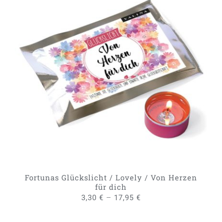
DIESES
AUSFÜHRUNG WÄHLEN
/
PRODUKT
DETAILS
WEIST
MEHRERE
VARIANTEN
AUF.
DIE
OPTIONEN
KÖNNEN
AUF
DER
PRODUKTSEITE
GEWÄHLT
Fortunas Glückslicht / Lovely / Von Herzen
WERDEN
für dich
–
3,30
€
17,95
€