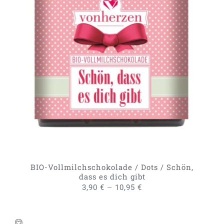
DIESES
AUSFÜHRUNG WÄHLEN
/
PRODUKT
DETAILS
WEIST
MEHRERE
VARIANTEN
AUF.
DIE
OPTIONEN
KÖNNEN
AUF
DER
PRODUKTSEITE
GEWÄHLT
BIO-Vollmilchschokolade / Dots / Schön,
WERDEN
dass es dich gibt
–
3,90
€
10,95
€