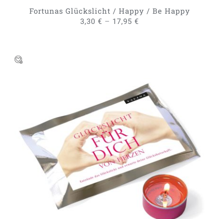
GEWÄHLT
Fortunas Glückslicht / Happy / Be Happy
WERDEN
–
3,30
€
17,95
€
DIESES
AUSFÜHRUNG WÄHLEN
/
PRODUKT
DETAILS
WEIST
MEHRERE
VARIANTEN
AUF.
DIE
OPTIONEN