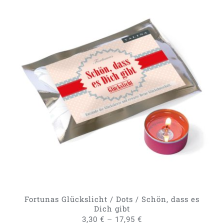
DIESES
AUSFÜHRUNG WÄHLEN
/
PRODUKT
DETAILS
WEIST
MEHRERE
VARIANTEN
AUF.
DIE
OPTIONEN
KÖNNEN
AUF
DER
PRODUKTSEITE
GEWÄHLT
Fortunas Glückslicht / Dots / Schön, dass es
WERDEN
Dich gibt
–
3,30
€
17,95
€