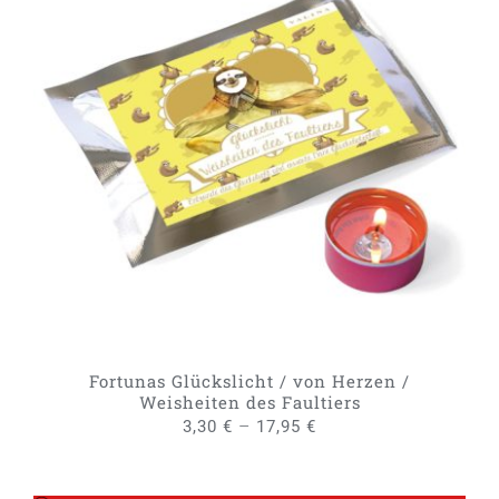
DIESES
AUSFÜHRUNG WÄHLEN
/
PRODUKT
DETAILS
WEIST
MEHRERE
VARIANTEN
AUF.
DIE
OPTIONEN
KÖNNEN
AUF
DER
PRODUKTSEITE
GEWÄHLT
Fortunas Glückslicht / von Herzen /
WERDEN
Weisheiten des Faultiers
–
3,30
€
17,95
€