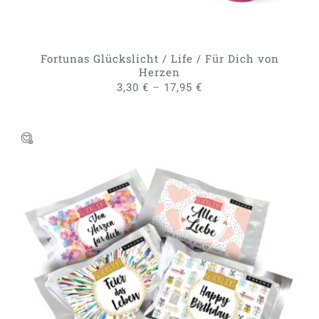
KÖNNEN
AUF
DER
PRODUKTSEITE
GEWÄHLT
Fortunas Glückslicht / Life / Für Dich von
WERDEN
Herzen
–
3,30
€
17,95
€
IN DEN WARENKORB
/
DETAILS