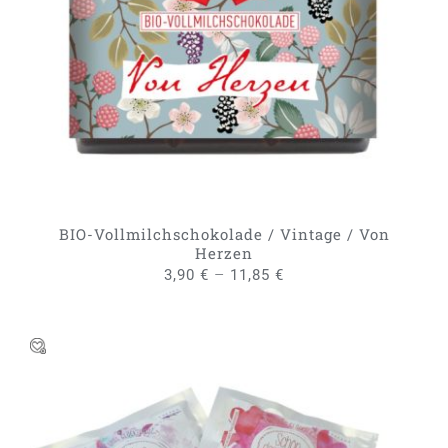
DIESES
AUSFÜHRUNG WÄHLEN
/
PRODUKT
DETAILS
WEIST
MEHRERE
VARIANTEN
AUF.
DIE
OPTIONEN
KÖNNEN
AUF
DER
PRODUKTSEITE
GEWÄHLT
BIO-Vollmilchschokolade / Vintage / Von
WERDEN
Herzen
–
3,90
€
11,85
€