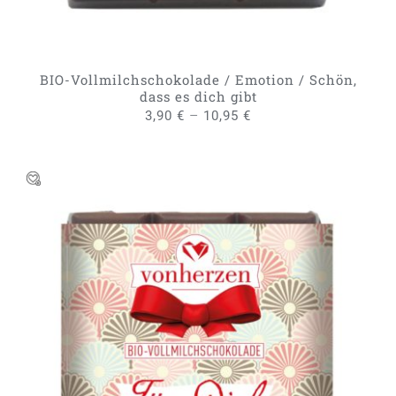
KÖNNEN
AUF
DER
PRODUKTSEITE
GEWÄHLT
BIO-Vollmilchschokolade / Emotion / Schön,
WERDEN
dass es dich gibt
–
3,90
€
10,95
€
DIESES
AUSFÜHRUNG WÄHLEN
/
PRODUKT
DETAILS
WEIST
MEHRERE