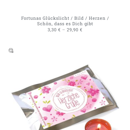
AUF
DER
PRODUKTSEITE
GEWÄHLT
Fortunas Glückslicht / Bild / Herzen /
WERDEN
Schön, dass es Dich gibt
–
3,30
€
29,90
€
DIESES
AUSFÜHRUNG WÄHLEN
/
PRODUKT
DETAILS
WEIST
MEHRERE
VARIANTEN
AUF.