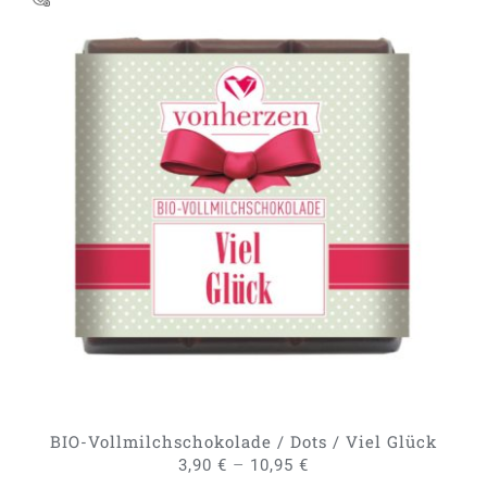
DIESES
AUSFÜHRUNG WÄHLEN
/
PRODUKT
DETAILS
WEIST
MEHRERE
VARIANTEN
AUF.
DIE
OPTIONEN
KÖNNEN
AUF
DER
PRODUKTSEITE
GEWÄHLT
BIO-Vollmilchschokolade / Dots / Viel Glück
WERDEN
–
3,90
€
10,95
€