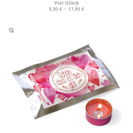
WERDEN
Viel Glück
–
3,30
€
17,95
€
DIESES
AUSFÜHRUNG WÄHLEN
/
PRODUKT
DETAILS
WEIST
MEHRERE
VARIANTEN
AUF.
DIE
OPTIONEN
KÖNNEN