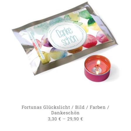
DIESES
AUSFÜHRUNG WÄHLEN
/
PRODUKT
DETAILS
WEIST
MEHRERE
VARIANTEN
AUF.
DIE
OPTIONEN
KÖNNEN
AUF
DER
PRODUKTSEITE
GEWÄHLT
Fortunas Glückslicht / Bild / Farben /
WERDEN
Dankeschön
–
3,30
€
29,90
€