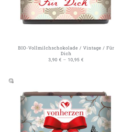
VARIANTEN
AUF.
DIE
OPTIONEN
KÖNNEN
AUF
DER
PRODUKTSEITE
GEWÄHLT
BIO-Vollmilchschokolade / Vintage / Für
WERDEN
Dich
–
3,90
€
10,95
€