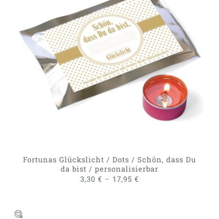
DIESES
AUSFÜHRUNG WÄHLEN
/
PRODUKT
DETAILS
WEIST
MEHRERE
VARIANTEN
AUF.
DIE
OPTIONEN
KÖNNEN
AUF
DER
PRODUKTSEITE
GEWÄHLT
Fortunas Glückslicht / Dots / Schön, dass Du
WERDEN
da bist / personalisierbar
–
3,30
€
17,95
€