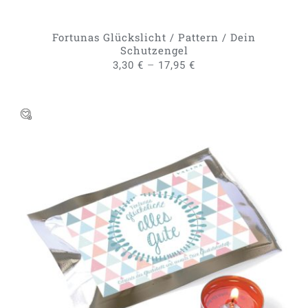
DER
PRODUKTSEITE
GEWÄHLT
Fortunas Glückslicht / Pattern / Dein
WERDEN
Schutzengel
–
3,30
€
17,95
€
DIESES
AUSFÜHRUNG WÄHLEN
/
PRODUKT
DETAILS
WEIST
MEHRERE
VARIANTEN
AUF.