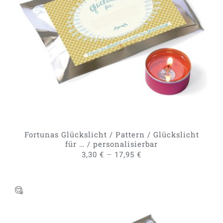
DIESES
AUSFÜHRUNG WÄHLEN
/
PRODUKT
DETAILS
WEIST
MEHRERE
VARIANTEN
AUF.
DIE
OPTIONEN
KÖNNEN
AUF
DER
PRODUKTSEITE
GEWÄHLT
Fortunas Glückslicht / Pattern / Glückslicht
WERDEN
für … / personalisierbar
–
3,30
€
17,95
€