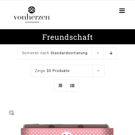
Zum
Inhalt
springen
Freundschaft
Sortieren nach
Standardsortierung
Zeige
30 Produkte