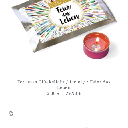
DIESES
AUSFÜHRUNG WÄHLEN
/
PRODUKT
DETAILS
WEIST
MEHRERE
VARIANTEN
AUF.
DIE
OPTIONEN
KÖNNEN
AUF
DER
PRODUKTSEITE
GEWÄHLT
Fortunas Glückslicht / Lovely / Feier das
WERDEN
Leben
–
3,30
€
29,90
€