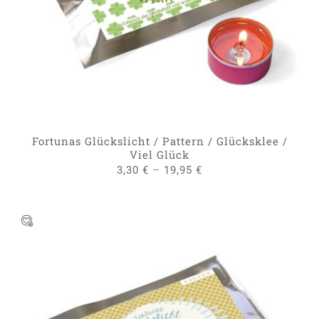
WEIST
MEHRERE
VARIANTEN
AUF.
DIE
OPTIONEN
KÖNNEN
AUF
DER
PRODUKTSEITE
GEWÄHLT
Fortunas Glückslicht / Pattern / Glücksklee /
WERDEN
Viel Glück
–
3,30
€
19,95
€