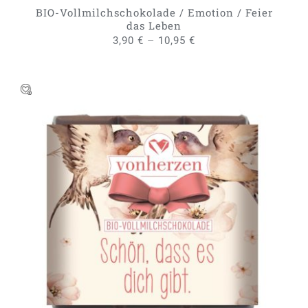
GEWÄHLT
BIO-Vollmilchschokolade / Emotion / Feier
WERDEN
das Leben
–
3,90
€
10,95
€
DIESES
AUSFÜHRUNG WÄHLEN
/
PRODUKT
DETAILS
WEIST
MEHRERE
VARIANTEN
AUF.
DIE
OPTIONEN