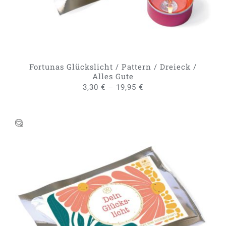
DIE
OPTIONEN
KÖNNEN
AUF
DER
PRODUKTSEITE
GEWÄHLT
Fortunas Glückslicht / Pattern / Dreieck /
WERDEN
Alles Gute
–
3,30
€
19,95
€
DIESES
AUSFÜHRUNG WÄHLEN
/
PRODUKT
DETAILS