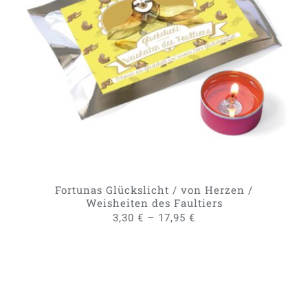
DIESES
AUSFÜHRUNG WÄHLEN
/
PRODUKT
DETAILS
WEIST
MEHRERE
VARIANTEN
AUF.
DIE
OPTIONEN
KÖNNEN
AUF
DER
PRODUKTSEITE
GEWÄHLT
Fortunas Glückslicht / von Herzen /
WERDEN
Weisheiten des Faultiers
–
3,30
€
17,95
€