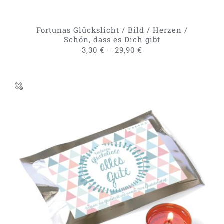
DER
PRODUKTSEITE
GEWÄHLT
Fortunas Glückslicht / Bild / Herzen /
WERDEN
Schön, dass es Dich gibt
–
3,30
€
29,90
€
DIESES
AUSFÜHRUNG WÄHLEN
/
PRODUKT
DETAILS
WEIST
MEHRERE
VARIANTEN
AUF.