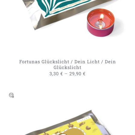
WEIST
MEHRERE
VARIANTEN
AUF.
DIE
OPTIONEN
KÖNNEN
AUF
DER
PRODUKTSEITE
GEWÄHLT
Fortunas Glückslicht / Dein Licht / Dein
WERDEN
Glückslicht
–
3,30
€
29,90
€