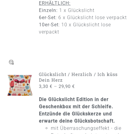
ERHÄLTLICH:
Einzeln:
1 x Glückslicht
6er-Set
: 6 x Glückslicht lose verpackt
10er-Set
: 10 x Glückslicht lose
verpackt
Glückslicht / Herzlich / Ich küss
AUSFÜHRUNG
Dein Herz
WÄHLEN
–
3,30
€
29,90
€
DIESES
/
PRODUKT
DETAILS
Die Glückslicht Edition in der
WEIST
MEHRERE
Geschenkbox mit der Schleife.
VARIANTEN
Entzünde die Glückskerze und
AUF.
erwarte deine Glücksbotschaft.
DIE
mit Überraschungseffekt - die
OPTIONEN