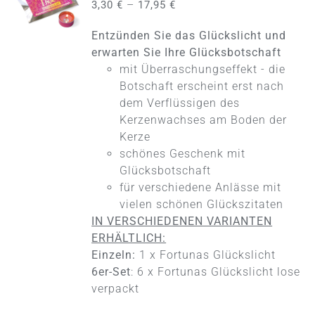
–
3,30
€
17,95
€
DIESES
/
PRODUKT
DETAILS
Entzünden Sie das Glückslicht und
WEIST
MEHRERE
erwarten Sie Ihre Glücksbotschaft
VARIANTEN
mit Überraschungseffekt - die
AUF.
Botschaft erscheint erst nach
DIE
dem Verflüssigen des
OPTIONEN
KÖNNEN
Kerzenwachses am Boden der
AUF
Kerze
DER
schönes Geschenk mit
PRODUKTSEITE
Glücksbotschaft
GEWÄHLT
WERDEN
für verschiedene Anlässe mit
vielen schönen Glückszitaten
IN VERSCHIEDENEN VARIANTEN
ERHÄLTLICH:
Einzeln:
1 x Fortunas Glückslicht
6er-Set
: 6 x Fortunas Glückslicht lose
verpackt