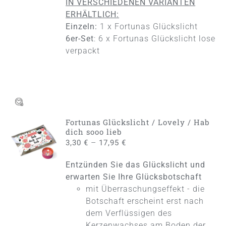
IN VERSCHIEDENEN VARIANTEN
ERHÄLTLICH:
Einzeln:
1 x Fortunas Glückslicht
6er-Set
: 6 x Fortunas Glückslicht lose
verpackt
Fortunas Glückslicht / Lovely / Hab
AUSFÜHRUNG
dich sooo lieb
WÄHLEN
–
3,30
€
17,95
€
DIESES
/
PRODUKT
DETAILS
Entzünden Sie das Glückslicht und
WEIST
MEHRERE
erwarten Sie Ihre Glücksbotschaft
VARIANTEN
mit Überraschungseffekt - die
AUF.
Botschaft erscheint erst nach
DIE
dem Verflüssigen des
OPTIONEN
KÖNNEN
Kerzenwachses am Boden der