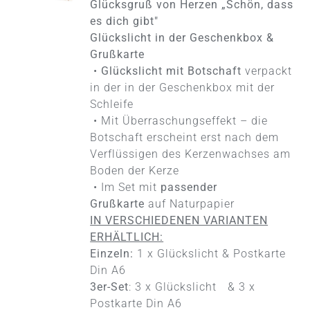
Glücksgruß von Herzen „Schön, dass
WEIST
MEHRERE
es dich gibt"
VARIANTEN
Glückslicht in der Geschenkbox &
AUF.
Grußkarte
DIE
•
Glückslicht mit Botschaft
verpackt
OPTIONEN
KÖNNEN
in der in der Geschenkbox mit der
AUF
Schleife
DER
• Mit Überraschungseffekt – die
PRODUKTSEITE
Botschaft erscheint erst nach dem
GEWÄHLT
WERDEN
Verflüssigen des Kerzenwachses am
Boden der Kerze
• Im Set mit
passender
Grußkarte
auf Naturpapier
IN VERSCHIEDENEN VARIANTEN
ERHÄLTLICH:
Einzeln:
1 x Glückslicht & Postkarte
Din A6
3er-Set
: 3 x Glückslicht & 3 x
Postkarte Din A6