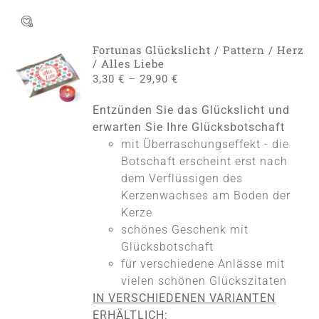
Fortunas Glückslicht / Pattern / Herz
AUSFÜHRUNG
/ Alles Liebe
WÄHLEN
–
3,30
€
29,90
€
DIESES
/
PRODUKT
DETAILS
Entzünden Sie das Glückslicht und
WEIST
MEHRERE
erwarten Sie Ihre Glücksbotschaft
VARIANTEN
mit Überraschungseffekt - die
AUF.
Botschaft erscheint erst nach
DIE
dem Verflüssigen des
OPTIONEN
KÖNNEN
Kerzenwachses am Boden der
AUF
Kerze
DER
schönes Geschenk mit
PRODUKTSEITE
Glücksbotschaft
GEWÄHLT
WERDEN
für verschiedene Anlässe mit
vielen schönen Glückszitaten
IN VERSCHIEDENEN VARIANTEN
ERHÄLTLICH: