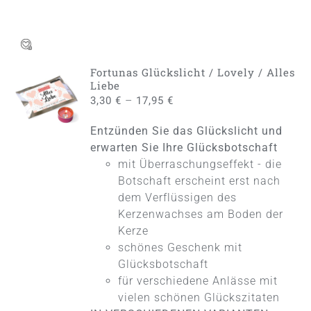
Fortunas Glückslicht / Lovely / Alles
AUSFÜHRUNG
Liebe
WÄHLEN
–
3,30
€
17,95
€
DIESES
/
PRODUKT
DETAILS
Entzünden Sie das Glückslicht und
WEIST
MEHRERE
erwarten Sie Ihre Glücksbotschaft
VARIANTEN
mit Überraschungseffekt - die
AUF.
Botschaft erscheint erst nach
DIE
dem Verflüssigen des
OPTIONEN
KÖNNEN
Kerzenwachses am Boden der
AUF
Kerze
DER
schönes Geschenk mit
PRODUKTSEITE
Glücksbotschaft
GEWÄHLT
WERDEN
für verschiedene Anlässe mit
vielen schönen Glückszitaten