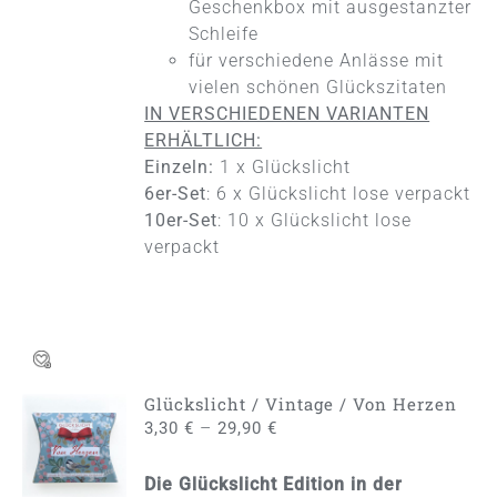
Geschenkbox mit ausgestanzter
Schleife
für verschiedene Anlässe mit
vielen schönen Glückszitaten
IN VERSCHIEDENEN VARIANTEN
ERHÄLTLICH:
Einzeln:
1 x Glückslicht
6er-Set
: 6 x Glückslicht lose verpackt
10er-Set
: 10 x Glückslicht lose
verpackt
Glückslicht / Vintage / Von Herzen
AUSFÜHRUNG
–
3,30
€
29,90
€
WÄHLEN
DIESES
/
PRODUKT
Die Glückslicht Edition in der
DETAILS