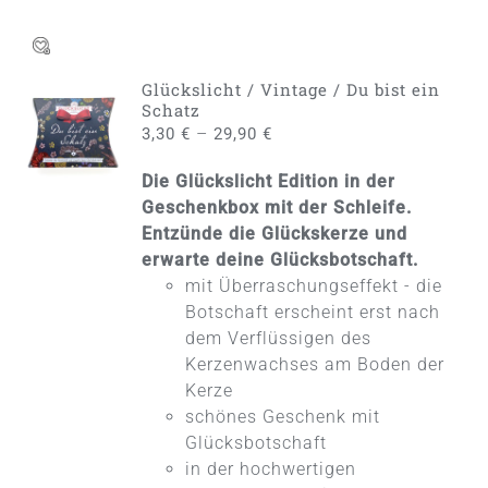
Glückslicht / Vintage / Du bist ein
AUSFÜHRUNG
Schatz
WÄHLEN
–
3,30
€
29,90
€
DIESES
/
PRODUKT
DETAILS
Die Glückslicht Edition in der
WEIST
MEHRERE
Geschenkbox mit der Schleife.
VARIANTEN
Entzünde die Glückskerze und
AUF.
erwarte deine Glücksbotschaft.
DIE
mit Überraschungseffekt - die
OPTIONEN
KÖNNEN
Botschaft erscheint erst nach
AUF
dem Verflüssigen des
DER
Kerzenwachses am Boden der
PRODUKTSEITE
Kerze
GEWÄHLT
WERDEN
schönes Geschenk mit
Glücksbotschaft
in der hochwertigen