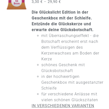
–
3,30
€
29,90
€
DIESES
/
PRODUKT
DETAILS
Die Glückslicht Edition in der
WEIST
MEHRERE
Geschenkbox mit der Schleife.
VARIANTEN
Entzünde die Glückskerze und
AUF.
erwarte deine Glücksbotschaft.
DIE
mit Überraschungseffekt - die
OPTIONEN
KÖNNEN
Botschaft erscheint erst nach
AUF
dem Verflüssigen des
DER
Kerzenwachses am Boden der
PRODUKTSEITE
Kerze
GEWÄHLT
WERDEN
schönes Geschenk mit
Glücksbotschaft
in der hochwertigen
Geschenkbox mit ausgestanzter
Schleife
für verschiedene Anlässe mit
vielen schönen Glückszitaten
IN VERSCHIEDENEN VARIANTEN