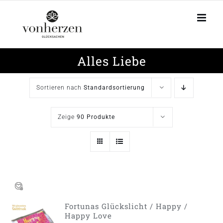
Zum
Inhalt
springen
Alles Liebe
Sortieren nach
Standardsortierung
Zeige
90 Produkte
Fortunas Glückslicht / Happy /
AUSFÜHRUNG
Happy Love
WÄHLEN