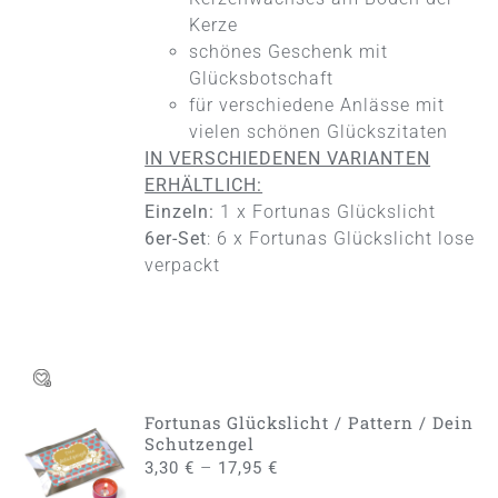
AUF
Kerze
DER
schönes Geschenk mit
PRODUKTSEITE
Glücksbotschaft
GEWÄHLT
WERDEN
für verschiedene Anlässe mit
vielen schönen Glückszitaten
IN VERSCHIEDENEN VARIANTEN
ERHÄLTLICH:
Einzeln:
1 x Fortunas Glückslicht
6er-Set
: 6 x Fortunas Glückslicht lose
verpackt
Fortunas Glückslicht / Pattern / Dein
AUSFÜHRUNG
Schutzengel
WÄHLEN
–
3,30
€
17,95
€
DIESES
/