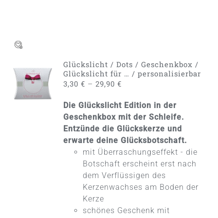
Glückslicht / Dots / Geschenkbox /
AUSFÜHRUNG
Glückslicht für … / personalisierbar
WÄHLEN
–
3,30
€
29,90
€
DIESES
/
PRODUKT
DETAILS
Die Glückslicht Edition in der
WEIST
MEHRERE
Geschenkbox mit der Schleife.
VARIANTEN
Entzünde die Glückskerze und
AUF.
erwarte deine Glücksbotschaft.
DIE
mit Überraschungseffekt - die
OPTIONEN
KÖNNEN
Botschaft erscheint erst nach
AUF
dem Verflüssigen des
DER
Kerzenwachses am Boden der
PRODUKTSEITE
Kerze
GEWÄHLT
WERDEN
schönes Geschenk mit