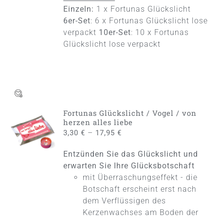
Einzeln:
1 x Fortunas Glückslicht
6er-Set
: 6 x Fortunas Glückslicht lose
verpackt
10er-Set
: 10 x Fortunas
Glückslicht lose verpackt
Fortunas Glückslicht / Vogel / von
AUSFÜHRUNG
herzen alles liebe
WÄHLEN
–
3,30
€
17,95
€
DIESES
/
PRODUKT
DETAILS
Entzünden Sie das Glückslicht und
WEIST
MEHRERE
erwarten Sie Ihre Glücksbotschaft
VARIANTEN
mit Überraschungseffekt - die
AUF.
Botschaft erscheint erst nach
DIE
dem Verflüssigen des
OPTIONEN
KÖNNEN
Kerzenwachses am Boden der