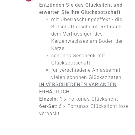
PRODUKT
DETAILS
Entzünden Sie das Glückslicht und
WEIST
MEHRERE
erwarten Sie Ihre Glücksbotschaft
VARIANTEN
mit Überraschungseffekt - die
AUF.
Botschaft erscheint erst nach
DIE
dem Verflüssigen des
OPTIONEN
KÖNNEN
Kerzenwachses am Boden der
AUF
Kerze
DER
schönes Geschenk mit
PRODUKTSEITE
Glücksbotschaft
GEWÄHLT
WERDEN
für verschiedene Anlässe mit
vielen schönen Glückszitaten
IN VERSCHIEDENEN VARIANTEN
ERHÄLTLICH:
Einzeln:
1 x Fortunas Glückslicht
6er-Set
: 6 x Fortunas Glückslicht lose
verpackt