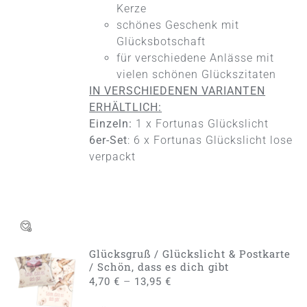
AUF
Kerze
DER
schönes Geschenk mit
PRODUKTSEITE
Glücksbotschaft
GEWÄHLT
WERDEN
für verschiedene Anlässe mit
vielen schönen Glückszitaten
IN VERSCHIEDENEN VARIANTEN
ERHÄLTLICH:
Einzeln:
1 x Fortunas Glückslicht
6er-Set
: 6 x Fortunas Glückslicht lose
verpackt
Glücksgruß / Glückslicht & Postkarte
AUSFÜHRUNG
/ Schön, dass es dich gibt
WÄHLEN
–
4,70
€
13,95
€
DIESES
/
PRODUKT
DETAILS