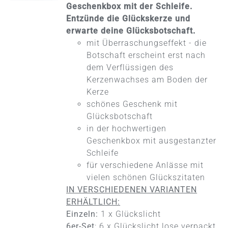
WEIST
Geschenkbox mit der Schleife.
MEHRERE
Entzünde die Glückskerze und
VARIANTEN
erwarte deine Glücksbotschaft.
AUF.
DIE
mit Überraschungseffekt - die
OPTIONEN
Botschaft erscheint erst nach
KÖNNEN
dem Verflüssigen des
AUF
DER
Kerzenwachses am Boden der
PRODUKTSEITE
Kerze
GEWÄHLT
schönes Geschenk mit
WERDEN
Glücksbotschaft
in der hochwertigen
Geschenkbox mit ausgestanzter
Schleife
für verschiedene Anlässe mit
vielen schönen Glückszitaten
IN VERSCHIEDENEN VARIANTEN
ERHÄLTLICH:
Einzeln:
1 x Glückslicht
6er-Set
: 6 x Glückslicht lose verpackt