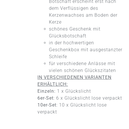
KÖNNEN
Botschaft erscheint erst nach
AUF
dem Verflüssigen des
DER
Kerzenwachses am Boden der
PRODUKTSEITE
Kerze
GEWÄHLT
WERDEN
schönes Geschenk mit
Glücksbotschaft
in der hochwertigen
Geschenkbox mit ausgestanzter
Schleife
für verschiedene Anlässe mit
vielen schönen Glückszitaten
IN VERSCHIEDENEN VARIANTEN
ERHÄLTLICH:
Einzeln:
1 x Glückslicht
6er-Set
: 6 x Glückslicht lose verpackt
10er-Set
: 10 x Glückslicht lose
verpackt