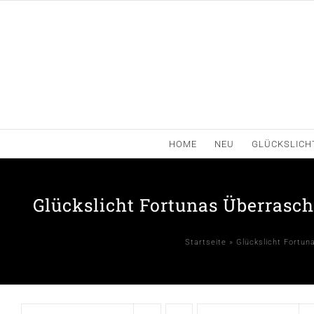
Zum
Inhalt
springen
HOME
NEU
GLÜCKSLICH
Glückslicht Fortunas Überrasc
Startseite
»
Glückslicht Fortun