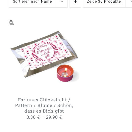
Sortieren nach
Name
Zeige
30 Produkte
DIESES
AUSFÜHRUNG WÄHLEN
/
PRODUKT
QUICK VIEW
WEIST
MEHRERE
VARIANTEN
AUF.
DIE
OPTIONEN
KÖNNEN
Fortunas Glückslicht /
AUF
Pattern / Blume / Schön,
DER
dass es Dich gibt
PRODUKTSEITE
–
3,30
€
29,90
€
GEWÄHLT
WERDEN