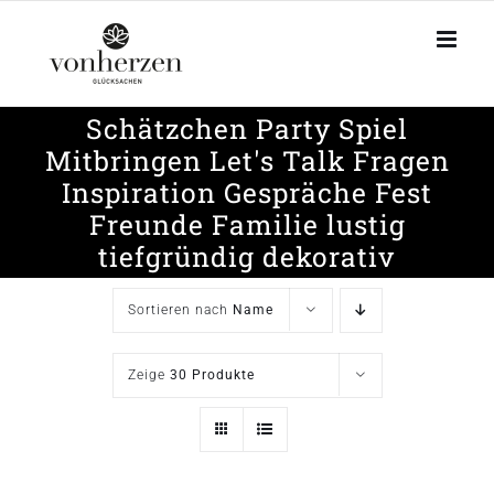
Zum
Inhalt
springen
Schätzchen Party Spiel
Mitbringen Let's Talk Fragen
Inspiration Gespräche Fest
Freunde Familie lustig
tiefgründig dekorativ
Sortieren nach
Name
Zeige
30 Produkte