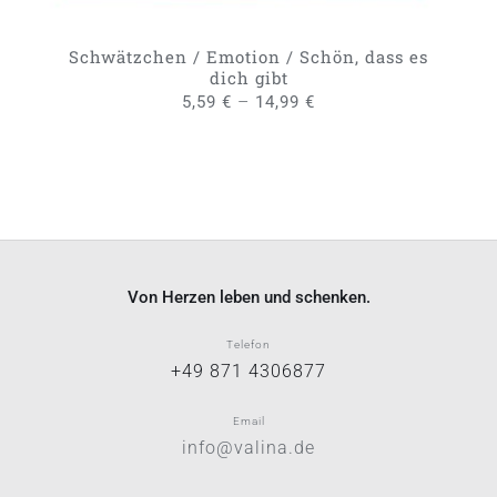
DER
PRODUKTSEITE
GEWÄHLT
Schwätzchen / Emotion / Schön, dass es
WERDEN
dich gibt
–
5,59
€
14,99
€
Von Herzen leben und schenken.
Telefon
+49 871 4306877
Email
info@valina.de