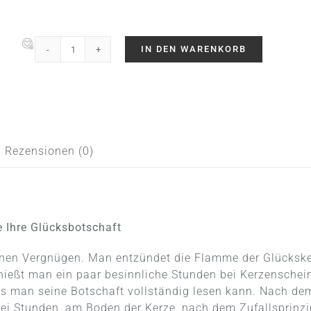
IN DEN WARENKORB
Fortunas
Glückslicht
/
Pattern
/
Blatt
Rezensionen (0)
/
Danke
Menge
e Ihre Glücksbotschaft
nen Vergnügen. Man entzündet die Flamme der Glücksker
enießt man ein paar besinnliche Stunden bei Kerzenschei
bis man seine Botschaft vollständig lesen kann. Nach de
i Stunden, am Boden der Kerze, nach dem Zufallsprinzip,