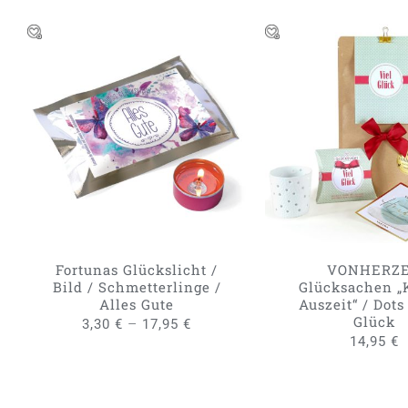
DIESES
AUSFÜHRUNG WÄHLEN
/
IN DEN WARENKO
PRODUKT
QUICK VIEW
QUICK VIE
WEIST
MEHRERE
VARIANTEN
AUF.
DIE
OPTIONEN
KÖNNEN
Fortunas Glückslicht /
VONHERZ
AUF
Bild / Schmetterlinge /
Glücksachen „
DER
Alles Gute
Auszeit“ / Dots
PRODUKTSEITE
Glück
–
3,30
€
17,95
€
GEWÄHLT
14,95
€
WERDEN