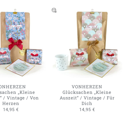
N WARENKORB
/
IN DEN WARENKORB
/
QUICK VIEW
QUICK VIEW
ONHERZEN
VONHERZEN
sachen „Kleine
Glücksachen „Kleine
“ / Vintage / Von
Auszeit“ / Vintage / Für
Herzen
Dich
14,95
€
14,95
€