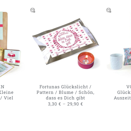
DIESES
RB
/
AUSFÜHRUNG WÄHLEN
/
IN DE
PRODUKT
W
QUICK VIEW
WEIST
MEHRERE
VARIANTEN
AUF.
DIE
OPTIONEN
KÖNNEN
EN
Fortunas Glückslicht /
V
AUF
Kleine
Pattern / Blume / Schön,
Glück
DER
 / Viel
dass es Dich gibt
Auszeit
PRODUKTSEITE
–
3,30
€
29,90
€
GEWÄHLT
WERDEN