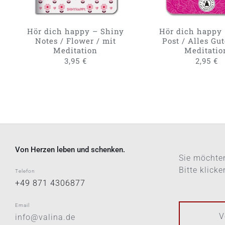
Hör dich happy – Shiny
Hör dich happy 
Notes / Flower / mit
Post / Alles Gut
Meditation
Meditatio
3,95
€
2,95
€
Von Herzen leben und schenken.
Sie möchten
Bitte klick
Telefon
+49 871 4306877
Email
V
info@valina.de