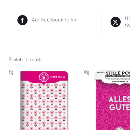
Üb
Auf Facebook teilen
tw
Ähnliche Produkte
IN DEN WARENKORB
/
IN DEN WARENKO
QUICK VIEW
QUICK VIE