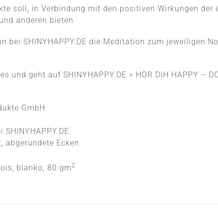
kte soll, in Verbindung mit den positiven Wirkungen de
und anderen bieten.
nn bei
SHINYHAPPY.DE
die Meditation zum jeweiligen No
es und geht auf
SHINYHAPPY.DE
> HÖR DIH HAPPY – DO
rodukte GmbH
ei
SHINYHAPPY.DE
t, abgerundete Ecken
2
mois, blanko, 80 gm