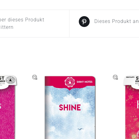
er dieses Produkt
Dieses Produkt a
ittern
RB
/
IN DEN WARENKORB
/
IN DE
W
QUICK VIEW