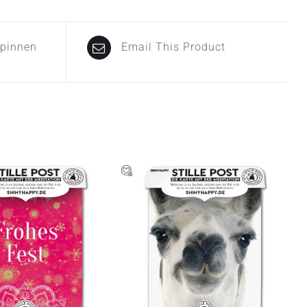
npinnen
Email This Product
N WARENKORB
/
IN DEN WARENKORB
/
QUICK VIEW
QUICK VIEW