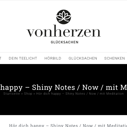
T
DEIN TEELICHT
HÖRBILD
GLÜCKSACHEN
SCHENKEN
 happy – Shiny Notes / Now / mit M
Startseite
»
Shop
»
Hör dich happy – Shiny Notes / Now / mit Meditation
Hör dich happy – Shiny Notes / Now / mit Meditat