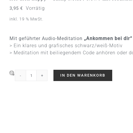
Vorrätig
3,95
€
inkl. 19 % MwSt.
Mit geführter Audio-Meditation
„Ankommen bei dir“
> Ein klares und grafisches schwarz/weiß-Motiv
> Meditation mit beiliegendem Code anhören oder 
IN DEN WARENKORB
Hör
dich
happy
-
Shiny
Notes
/
Now