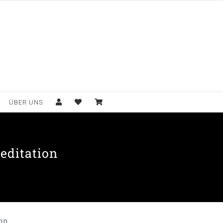
ÜBER UNS
editation
ion