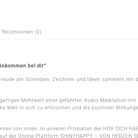
/
mit
Meditation
Menge
Rezensionen (0)
„Ankommen bei dir“
e Freude am Schreiben, Zeichnen und Ideen sammeln mit 
zigartigen Mehrwert einer geführten Audio-Meditation m
die Welt in sich zu erforschen und die positiven Wirkung
men von innen. In unseren Produkten der HÖR DICH HAP
auf der Online-Plattform
SHINYHAPPY – VON HERZEN S