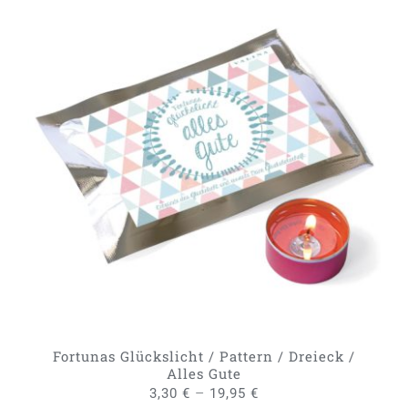
DIESES
AUSFÜHRUNG WÄHLEN
/
PRODUKT
DETAILS
WEIST
MEHRERE
VARIANTEN
AUF.
DIE
OPTIONEN
KÖNNEN
AUF
DER
PRODUKTSEITE
GEWÄHLT
Fortunas Glückslicht / Pattern / Dreieck /
WERDEN
Alles Gute
–
3,30
€
19,95
€