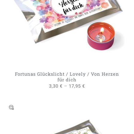
DIESES
AUSFÜHRUNG WÄHLEN
/
PRODUKT
DETAILS
WEIST
MEHRERE
VARIANTEN
AUF.
DIE
OPTIONEN
KÖNNEN
AUF
DER
PRODUKTSEITE
GEWÄHLT
Fortunas Glückslicht / Lovely / Von Herzen
WERDEN
für dich
–
3,30
€
17,95
€