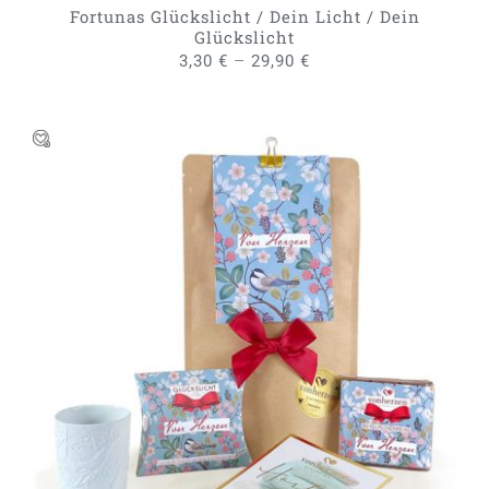
GEWÄHLT
Fortunas Glückslicht / Dein Licht / Dein
WERDEN
Glückslicht
–
3,30
€
29,90
€
IN DEN WARENKORB
/
DETAILS