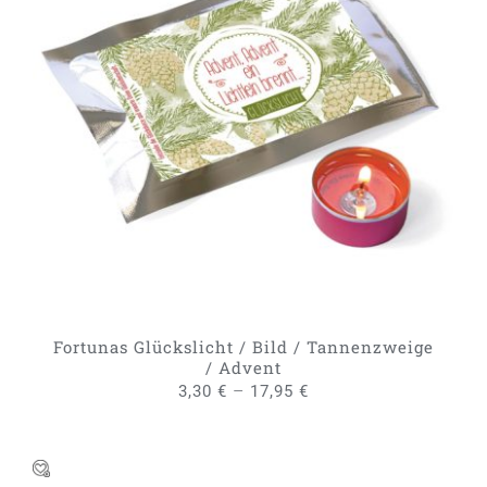
DIESES
AUSFÜHRUNG WÄHLEN
/
PRODUKT
DETAILS
WEIST
MEHRERE
VARIANTEN
AUF.
DIE
OPTIONEN
KÖNNEN
AUF
DER
PRODUKTSEITE
GEWÄHLT
Fortunas Glückslicht / Bild / Tannenzweige
WERDEN
/ Advent
–
3,30
€
17,95
€